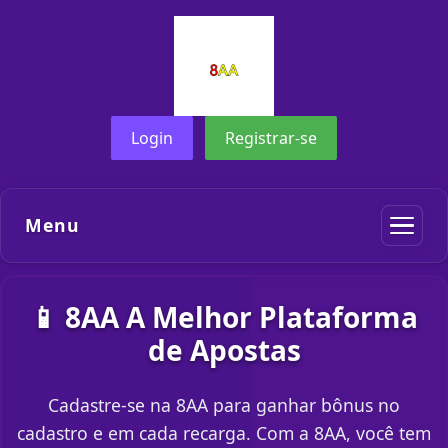
Login
Registrar-se
Menu
📱 8AA A Melhor Plataforma
de Apostas
Cadastre-se na 8AA para ganhar bônus no
cadastro e em cada recarga. Com a 8AA, você tem