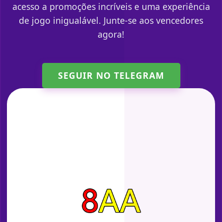
acesso a promoções incríveis e uma experiência
de jogo inigualável. Junte-se aos vencedores
agora!
SEGUIR NO TELEGRAM