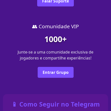
Falar Suporte
👥 Comunidade VIP
1000+
Junte-se a uma comunidade exclusiva de
jogadores e compartilhe experiências!
Entrar Grupo
📱 Como Seguir no Telegram