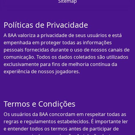
Sitemap
Políticas de Privacidade
A 8AA valoriza a privacidade de seus usuários e está
empenhada em proteger todas as informações
pessoais fornecidas durante o uso de nossos canais de
comunicação. Todos os dados coletados são utilizados
exclusivamente para fins de melhoria contínua da
experiência de nossos jogadores.
Termos e Condições
Os usuários da 8AA concordam em respeitar todas as
regras e regulamentos estabelecidos. É importante ler
e entender todos os termos antes de participar de