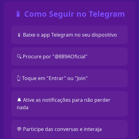
📱 Como Seguir no Telegram
📱 Baixe o app Telegram no seu dispositivo
🔍 Procure por "@889AOficial"
👆 Toque em "Entrar" ou "Join"
🔔 Ative as notificações para não perder
nada
💬 Participe das conversas e interaja