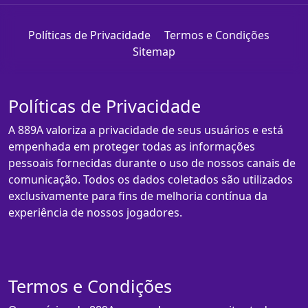
Políticas de Privacidade
Termos e Condições
Sitemap
Políticas de Privacidade
A 889A valoriza a privacidade de seus usuários e está
empenhada em proteger todas as informações
pessoais fornecidas durante o uso de nossos canais de
comunicação. Todos os dados coletados são utilizados
exclusivamente para fins de melhoria contínua da
experiência de nossos jogadores.
Termos e Condições