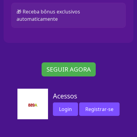
🎁 Receba bônus exclusivos
automaticamente
SEGUIR AGORA
Acessos
Login
Registrar-se