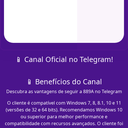
📱 Canal Oficial no Telegram!
📱 Benefícios do Canal
Descubra as vantagens de seguir a 889A no Telegram
O cliente é compatível com Windows 7, 8, 8.1, 10 e 11
(versões de 32 e 64 bits). Recomendamos Windows 10
ou superior para melhor performance e
compatibilidade com recursos avançados. O cliente foi