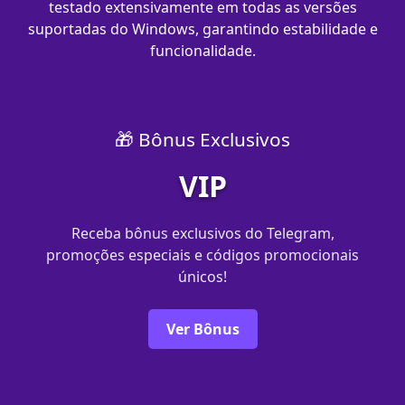
testado extensivamente em todas as versões
suportadas do Windows, garantindo estabilidade e
funcionalidade.
🎁 Bônus Exclusivos
VIP
Receba bônus exclusivos do Telegram,
promoções especiais e códigos promocionais
únicos!
Ver Bônus