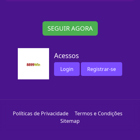
SEGUIR AGORA
Acessos
Login
Registrar-se
Políticas de Privacidade
Termos e Condições
Sitemap