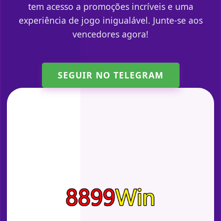
tem acesso a promoções incríveis e uma
experiência de jogo inigualável. Junte-se aos
vencedores agora!
SEGUIR NO TELEGRAM