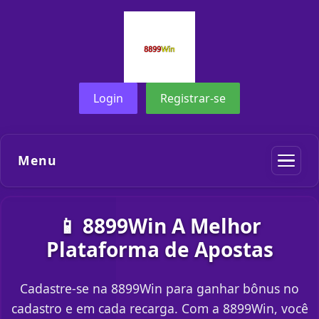
Login
Registrar-se
Menu
📱 8899Win A Melhor
Plataforma de Apostas
Cadastre-se na 8899Win para ganhar bônus no
cadastro e em cada recarga. Com a 8899Win, você