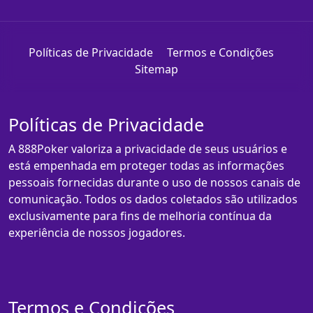
Políticas de Privacidade
Termos e Condições
Sitemap
Políticas de Privacidade
A 888Poker valoriza a privacidade de seus usuários e
está empenhada em proteger todas as informações
pessoais fornecidas durante o uso de nossos canais de
comunicação. Todos os dados coletados são utilizados
exclusivamente para fins de melhoria contínua da
experiência de nossos jogadores.
Termos e Condições