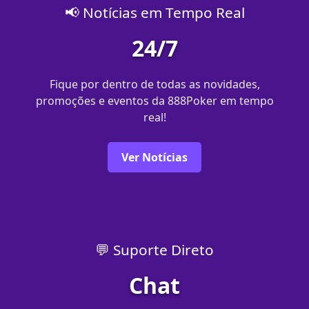
📢 Notícias em Tempo Real
24/7
Fique por dentro de todas as novidades,
promoções e eventos da 888Poker em tempo
real!
Ver Notícias
💬 Suporte Direto
Chat