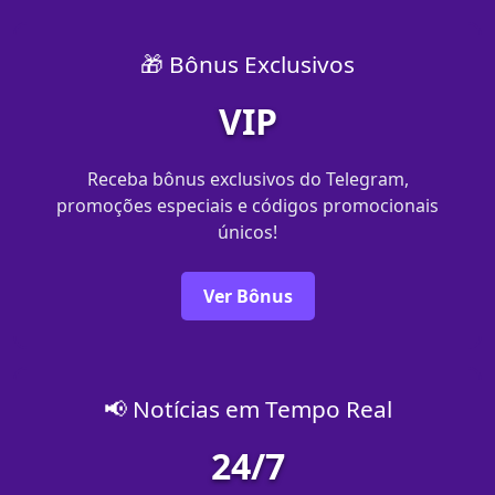
🎁 Bônus Exclusivos
VIP
Receba bônus exclusivos do Telegram,
promoções especiais e códigos promocionais
únicos!
Ver Bônus
📢 Notícias em Tempo Real
24/7