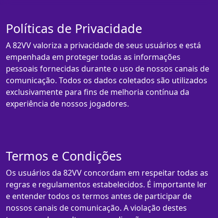
Políticas de Privacidade
A 82VV valoriza a privacidade de seus usuários e está
empenhada em proteger todas as informações
pessoais fornecidas durante o uso de nossos canais de
comunicação. Todos os dados coletados são utilizados
exclusivamente para fins de melhoria contínua da
experiência de nossos jogadores.
Termos e Condições
Os usuários da 82VV concordam em respeitar todas as
regras e regulamentos estabelecidos. É importante ler
e entender todos os termos antes de participar de
nossos canais de comunicação. A violação destes