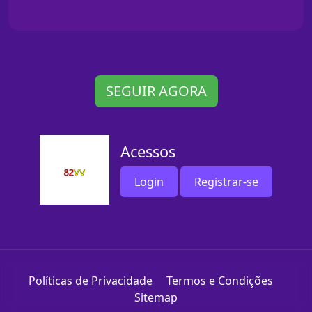
SEGUIR AGORA
Acessos
Login
Registrar-se
Políticas de Privacidade
Termos e Condições
Sitemap