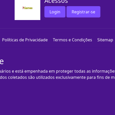
Acessos
Login
Registrar-se
Políticas de Privacidade
Termos e Condições
Sitemap
de
suários e está empenhada em proteger todas as informações
os coletados são utilizados exclusivamente para fins de m