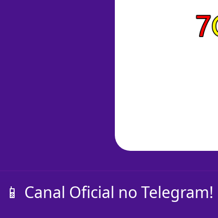
📱 Canal Oficial no Telegram!