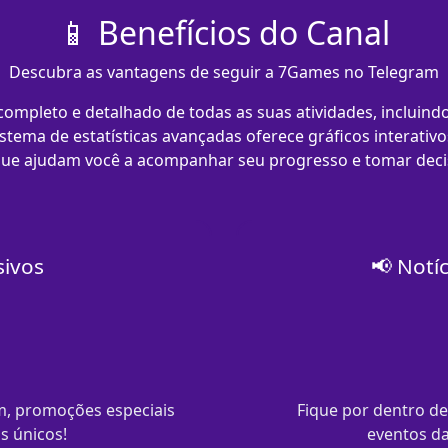
📱 Benefícios do Canal
Descubra as vantagens de seguir a 7Games no Telegram
 completo e detalhado de todas as suas atividades, incluind
stema de estatísticas avançadas oferece gráficos interativo
 que ajudam você a acompanhar seu progresso e tomar deci
sivos
📢 Notí
m, promoções especiais
Fique por dentro d
s únicos!
eventos d