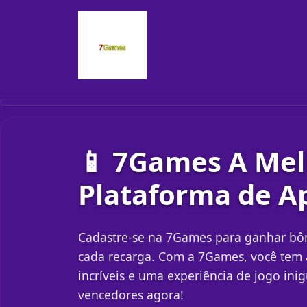
📱 7Games A Mel
Plataforma de A
Cadastre-se na 7Games para ganhar bô
cada recarga. Com a 7Games, você tem
incríveis e uma experiência de jogo inig
vencedores agora!