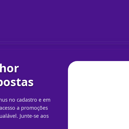
hor
postas
nus no cadastro e em
 acesso a promoções
ualável. Junte-se aos