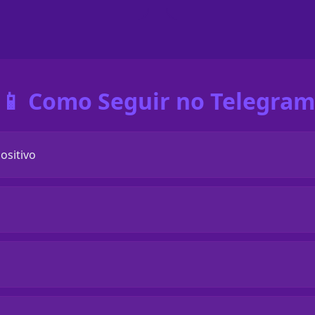
📱 Como Seguir no Telegram
ositivo