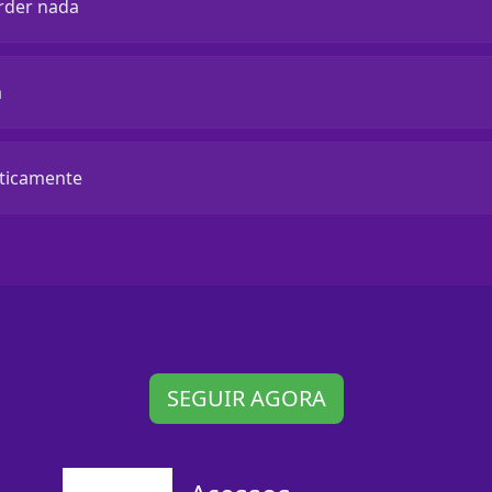
erder nada
a
aticamente
SEGUIR AGORA