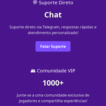
💬 Suporte Direto
Chat
Suporte direto via Telegram, respostas rápidas e
atendimento personalizado!
Falar Suporte
👥 Comunidade VIP
1000+
Junte-se a uma comunidade exclusiva de
jogadores e compartilhe experiências!