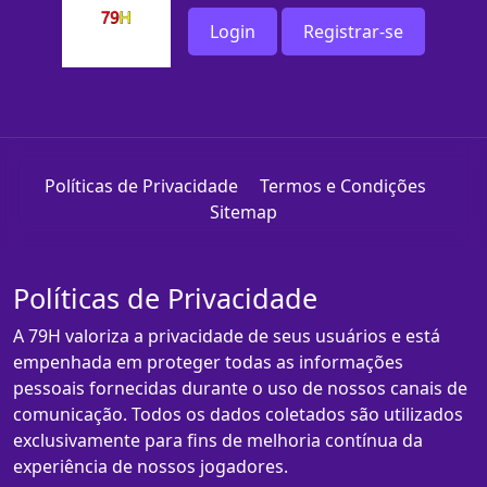
Login
Registrar-se
Políticas de Privacidade
Termos e Condições
Sitemap
Políticas de Privacidade
A 79H valoriza a privacidade de seus usuários e está
empenhada em proteger todas as informações
pessoais fornecidas durante o uso de nossos canais de
comunicação. Todos os dados coletados são utilizados
exclusivamente para fins de melhoria contínua da
experiência de nossos jogadores.