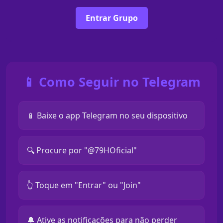
Entrar Grupo
📱 Como Seguir no Telegram
📱 Baixe o app Telegram no seu dispositivo
🔍 Procure por "@79HOficial"
👆 Toque em "Entrar" ou "Join"
🔔 Ative as notificações para não perder