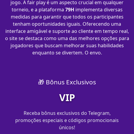
jogo. A fair play é um aspecto crucial em qualquer
torneio, e a plataforma
79H
implementa diversas
medidas para garantir que todos os participantes
tenham oportunidades iguais. Oferecendo uma
interface amigável e suporte ao cliente em tempo real,
o site se destaca como uma das melhores opções para
jogadores que buscam melhorar suas habilidades
enquanto se divertem. O envo.
🎁 Bônus Exclusivos
VIP
Receba bônus exclusivos do Telegram,
promoções especiais e códigos promocionais
únicos!