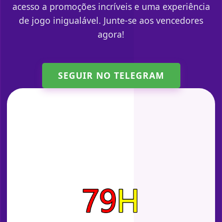
acesso a promoções incríveis e uma experiência
de jogo inigualável. Junte-se aos vencedores
agora!
SEGUIR NO TELEGRAM