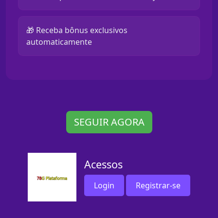
🎁 Receba bônus exclusivos
automaticamente
SEGUIR AGORA
Acessos
Login
Registrar-se