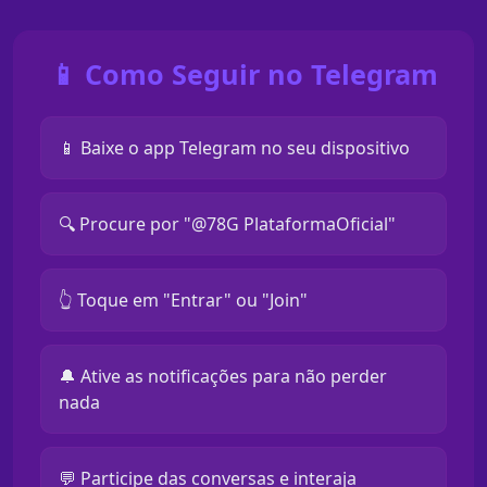
📱 Como Seguir no Telegram
📱 Baixe o app Telegram no seu dispositivo
🔍 Procure por "@78G PlataformaOficial"
👆 Toque em "Entrar" ou "Join"
🔔 Ative as notificações para não perder
nada
💬 Participe das conversas e interaja