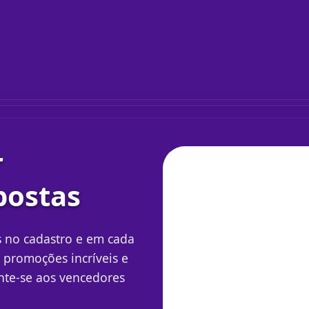
r
postas
 no cadastro e em cada
 promoções incríveis e
unte-se aos vencedores