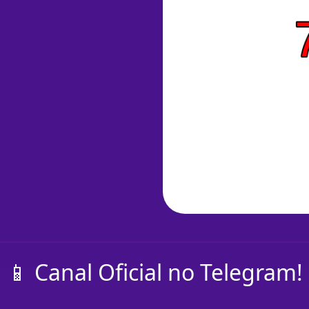
📱 Canal Oficial no Telegram!