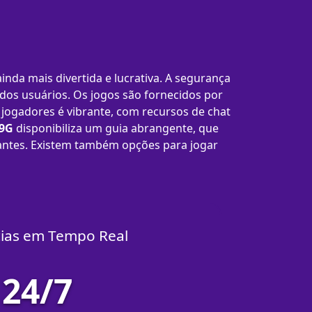
nda mais divertida e lucrativa. A segurança
 dos usuários. Os jogos são fornecidos por
jogadores é vibrante, com recursos de chat
9G
disponibiliza um guia abrangente, que
ciantes. Existem também opções para jogar
cias em Tempo Real
24/7