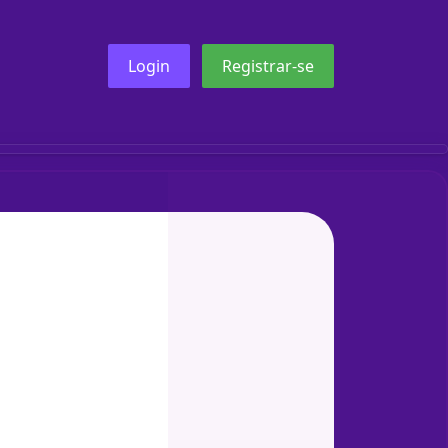
Login
Registrar-se