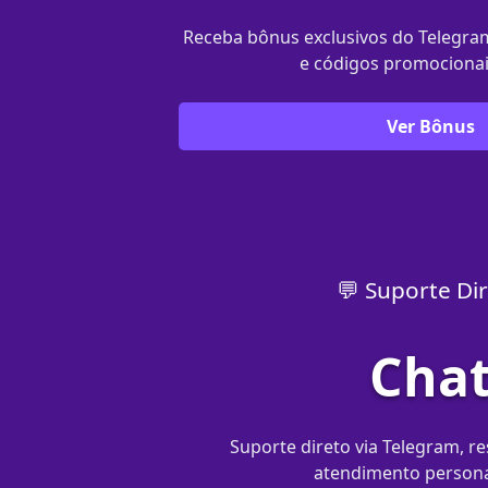
Receba bônus exclusivos do Telegra
e códigos promocionai
Ver Bônus
💬 Suporte Di
Cha
Suporte direto via Telegram, r
atendimento persona