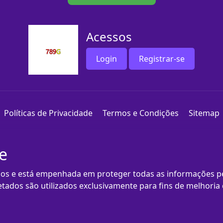
Acessos
Login
Registrar-se
Políticas de Privacidade
Termos e Condições
Sitemap
de
rios e está empenhada em proteger todas as informações p
tados são utilizados exclusivamente para fins de melhoria