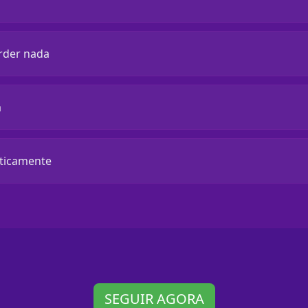
erder nada
a
aticamente
SEGUIR AGORA