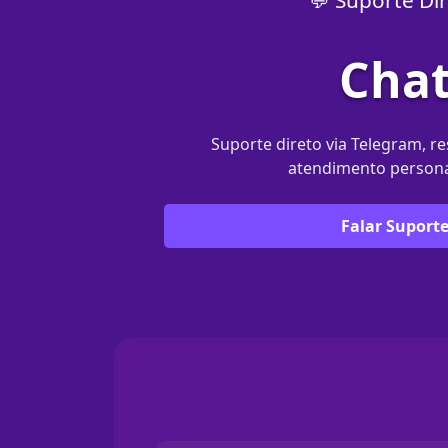
Cha
Suporte direto via Telegram, r
atendimento persona
Falar Suport