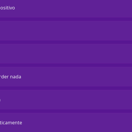
ositivo
erder nada
a
aticamente