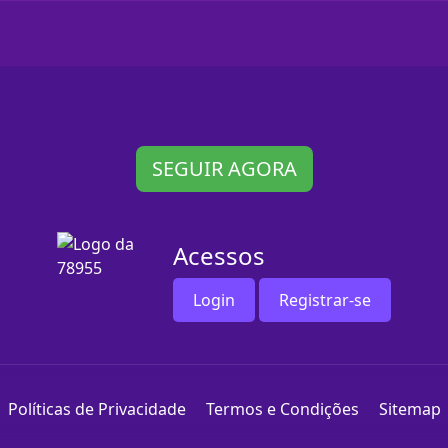
SEGUIR AGORA
Acessos
Login
Registrar-se
Políticas de Privacidade
Termos e Condições
Sitemap