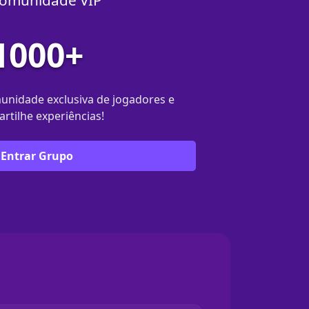
1000+
unidade exclusiva de jogadores e
rtilhe experiências!
Entrar Grupo