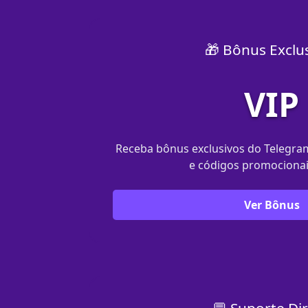
🎁 Bônus Exclu
VIP
Receba bônus exclusivos do Telegra
e códigos promocionai
Ver Bônus
💬 Suporte Di