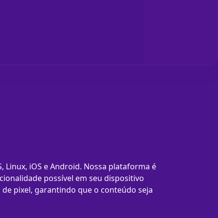
 Linux, iOS e Android. Nossa plataforma é
ionalidade possível em seu dispositivo
 de pixel, garantindo que o conteúdo seja