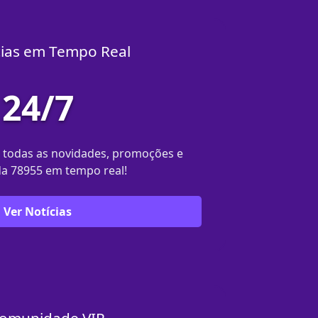
cias em Tempo Real
24/7
e todas as novidades, promoções e
da 78955 em tempo real!
Ver Notícias
Comunidade VIP