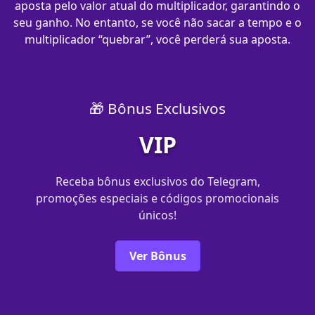
aposta pelo valor atual do multiplicador, garantindo o
seu ganho. No entanto, se você não sacar a tempo e o
multiplicador “quebrar”, você perderá sua aposta.
🎁 Bônus Exclusivos
VIP
Receba bônus exclusivos do Telegram,
promoções especiais e códigos promocionais
únicos!
Ver Bônus