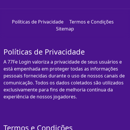
Políticas de Privacidade
Termos e Condições
Sitemap
Políticas de Privacidade
A 77Fe Login valoriza a privacidade de seus usuários e
está empenhada em proteger todas as informações
pessoais fornecidas durante o uso de nossos canais de
comunicação. Todos os dados coletados são utilizados
exclusivamente para fins de melhoria contínua da
experiência de nossos jogadores.
Termos e Condições