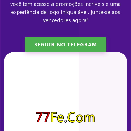
você tem acesso a promoções incríveis e uma
experiência de jogo inigualável. Junte-se aos
vencedores agora!
SEGUIR NO TELEGRAM