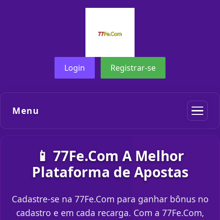
Login
Registrar-se
Menu
📱 77Fe.Com A Melhor
Plataforma de Apostas
Cadastre-se na 77Fe.Com para ganhar bônus no
cadastro e em cada recarga. Com a 77Fe.Com,