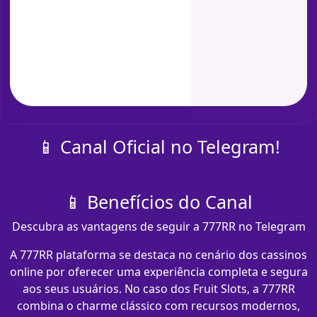
📱 Canal Oficial no Telegram!
📱 Benefícios do Canal
Descubra as vantagens de seguir a 777RR no Telegram
A 777RR plataforma se destaca no cenário dos cassinos
online por oferecer uma experiência completa e segura
aos seus usuários. No caso dos Fruit Slots, a 777RR
combina o charme clássico com recursos modernos,