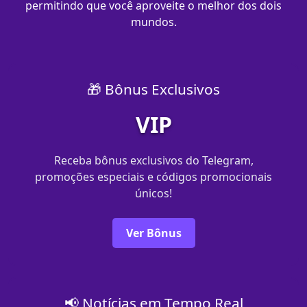
permitindo que você aproveite o melhor dos dois
mundos.
🎁 Bônus Exclusivos
VIP
Receba bônus exclusivos do Telegram,
promoções especiais e códigos promocionais
únicos!
Ver Bônus
📢 Notícias em Tempo Real