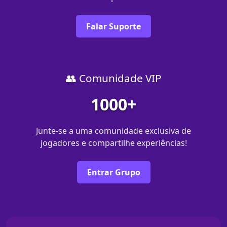
Falar Suporte
👥 Comunidade VIP
1000+
Junte-se a uma comunidade exclusiva de
jogadores e compartilhe experiências!
Entrar Grupo