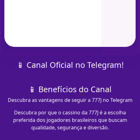
📱 Canal Oficial no Telegram!
📱 Benefícios do Canal
Descubra as vantagens de seguir a 777J no Telegram
Descubra por que o cassino da 777J é a escolha
preferida dos jogadores brasileiros que buscam
qualidade, segurança e diversão.