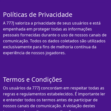
Políticas de Privacidade
A 777J valoriza a privacidade de seus usuários e está
empenhada em proteger todas as informações
pessoais fornecidas durante o uso de nossos canais de
comunicação. Todos os dados coletados são utilizados
exclusivamente para fins de melhoria contínua da
experiência de nossos jogadores.
Termos e Condições
Os usuários da 777J concordam em respeitar todas as
regras e regulamentos estabelecidos. É importante ler
e entender todos os termos antes de participar de
nossos canais de comunicação. A violação destes