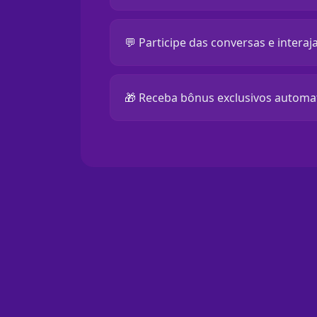
💬 Participe das conversas e interaj
🎁 Receba bônus exclusivos autom