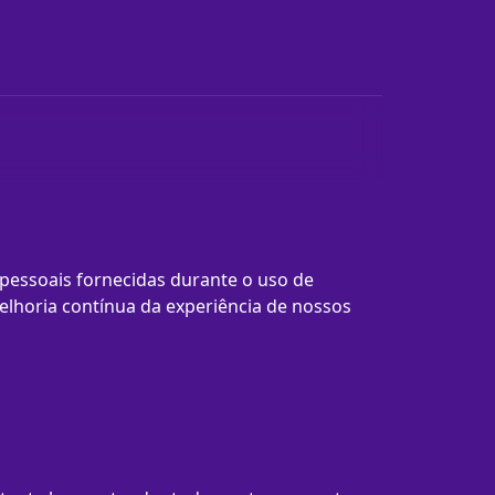
pessoais fornecidas durante o uso de
elhoria contínua da experiência de nossos