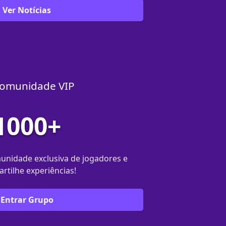
Ver Notícias
Comunidade VIP
1000+
unidade exclusiva de jogadores e
rtilhe experiências!
Entrar Grupo