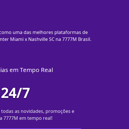
a como uma das melhores plataformas de
nter Miami x Nashville SC na 7777M Brasil.
cias em Tempo Real
24/7
e todas as novidades, promoções e
a 7777M em tempo real!