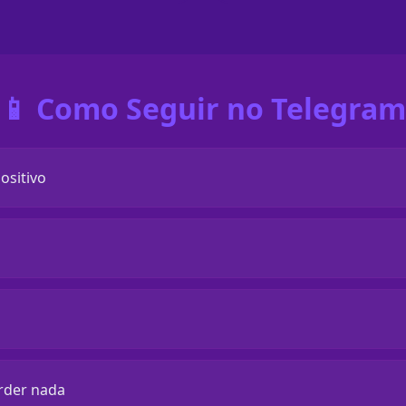
📱 Como Seguir no Telegram
ositivo
erder nada