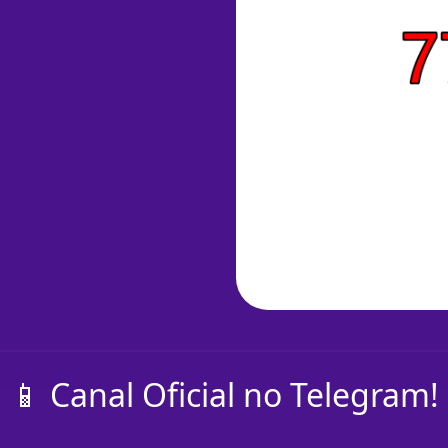
📱 Canal Oficial no Telegram!