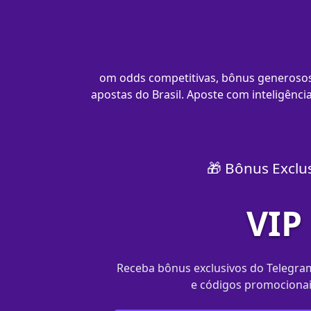
om odds competitivas, bônus generosos
apostas do Brasil. Aposte com inteligênci
🎁 Bônus Exclu
VIP
Receba bônus exclusivos do Telegra
e códigos promocionai