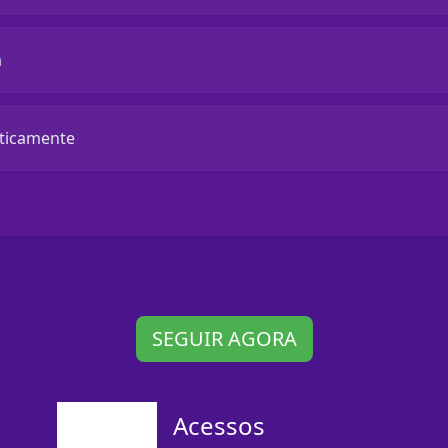
a
aticamente
SEGUIR AGORA
Acessos