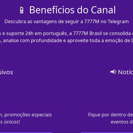
📱 Benefícios do Canal
Descubra as vantagens de seguir a 7777M no Telegram
 e suporte 24h em português, a 7777M Brasil se consolid
a, analise com profundidade e aproveite toda a emoção de I
sivos
📢 Notí
m, promoções especiais
Fique por dentro d
s únicos!
eventos d