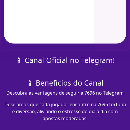
📱 Canal Oficial no Telegram!
📱 Benefícios do Canal
Descubra as vantagens de seguir a 7696 no Telegram
Desejamos que cada jogador encontre na 7696 fortuna
e diversão, aliviando o estresse do dia a dia com
apostas moderadas.