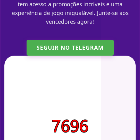
tem acesso a promoções incríveis e uma
experiência de jogo inigualável. Junte-se aos
vencedores agora!
SEGUIR NO TELEGRAM