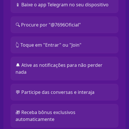
📱 Baixe o app Telegram no seu dispositivo
🔍 Procure por "@7696Oficial"
👆 Toque em "Entrar" ou "Join"
🔔 Ative as notificações para não perder
nada
💬 Participe das conversas e interaja
🎁 Receba bônus exclusivos
automaticamente