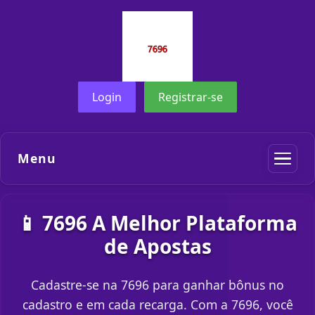
Login
Registrar-se
Menu
📱 7696 A Melhor Plataforma
de Apostas
Cadastre-se na 7696 para ganhar bônus no
cadastro e em cada recarga. Com a 7696, você