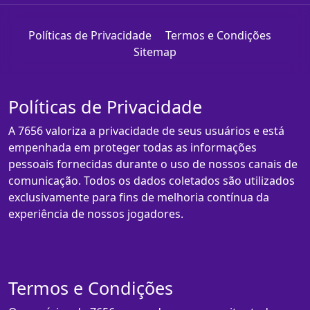
Políticas de Privacidade
Termos e Condições
Sitemap
Políticas de Privacidade
A 7656 valoriza a privacidade de seus usuários e está
empenhada em proteger todas as informações
pessoais fornecidas durante o uso de nossos canais de
comunicação. Todos os dados coletados são utilizados
exclusivamente para fins de melhoria contínua da
experiência de nossos jogadores.
Termos e Condições