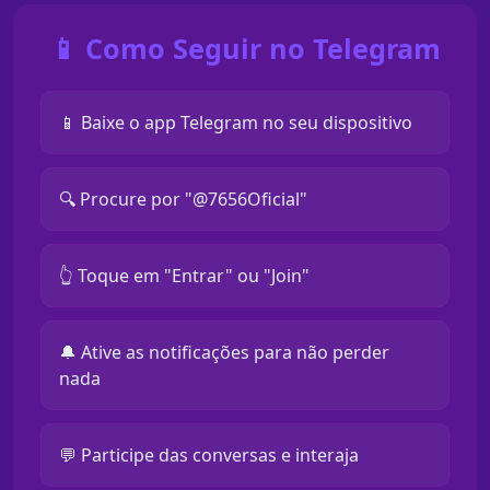
📱 Como Seguir no Telegram
📱 Baixe o app Telegram no seu dispositivo
🔍 Procure por "@7656Oficial"
👆 Toque em "Entrar" ou "Join"
🔔 Ative as notificações para não perder
nada
💬 Participe das conversas e interaja