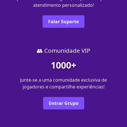
atendimento personalizado!
Falar Suporte
👥 Comunidade VIP
1000+
Junte-se a uma comunidade exclusiva de
jogadores e compartilhe experiências!
Entrar Grupo