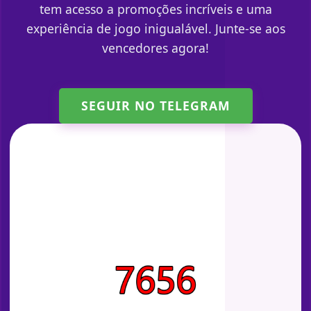
tem acesso a promoções incríveis e uma
experiência de jogo inigualável. Junte-se aos
vencedores agora!
SEGUIR NO TELEGRAM