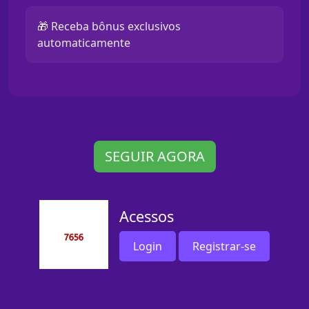
🎁 Receba bônus exclusivos
automaticamente
SEGUIR AGORA
Acessos
Login
Registrar-se