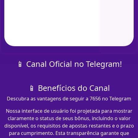
📱 Canal Oficial no Telegram!
📱 Benefícios do Canal
Descubra as vantagens de seguir a 7656 no Telegram
Nossa interface de usuário foi projetada para mostrar
claramente o status de seus bônus, incluindo o valor
disponível, os requisitos de apostas restantes e o prazo
para cumprimento. Esta transparência garante que