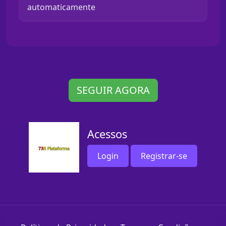
automaticamente
SEGUIR AGORA
Acessos
Login
Registrar-se