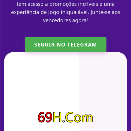
tem acesso a promoções incríveis e uma
experiência de jogo inigualável. Junte-se aos
vencedores agora!
SEGUIR NO TELEGRAM