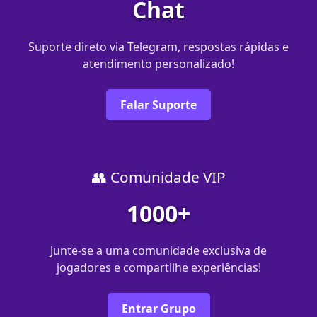
Chat
Suporte direto via Telegram, respostas rápidas e
atendimento personalizado!
Falar Suporte
👥 Comunidade VIP
1000+
Junte-se a uma comunidade exclusiva de
jogadores e compartilhe experiências!
Entrar Grupo