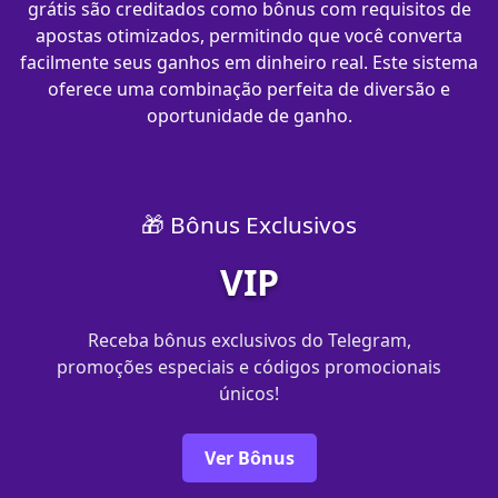
grátis são creditados como bônus com requisitos de
apostas otimizados, permitindo que você converta
facilmente seus ganhos em dinheiro real. Este sistema
oferece uma combinação perfeita de diversão e
oportunidade de ganho.
🎁 Bônus Exclusivos
VIP
Receba bônus exclusivos do Telegram,
promoções especiais e códigos promocionais
únicos!
Ver Bônus