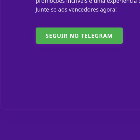
promoções incríveis e uma experiência d
Junte-se aos vencedores agora!
SEGUIR NO TELEGRAM