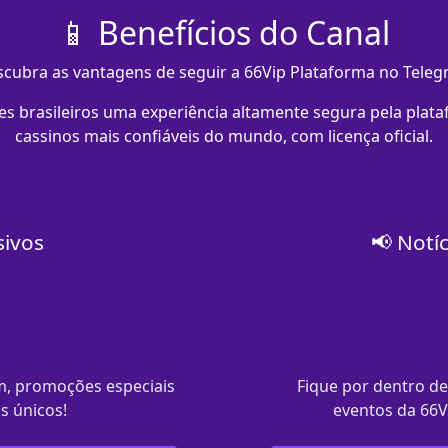
📱 Benefícios do Canal
cubra as vantagens de seguir a 66Vip Plataforma no Tele
es brasileiros uma experiência altamente segura pela plat
cassinos mais confiáveis do mundo, com licença oficial.
sivos
📢 Notí
m, promoções especiais
Fique por dentro d
s únicos!
eventos da 66V