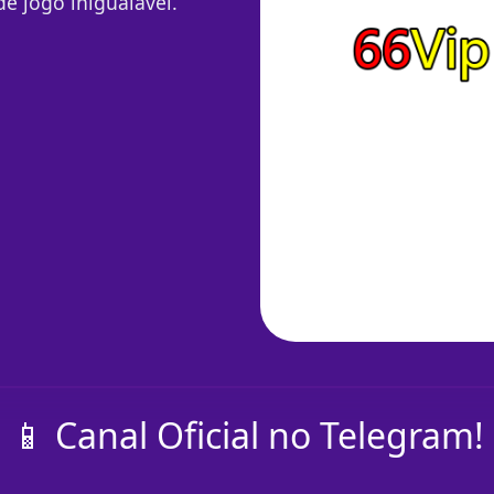
e jogo inigualável.
📱 Canal Oficial no Telegram!