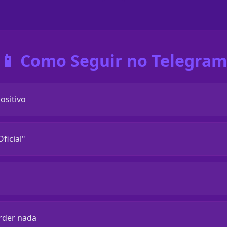
📱 Como Seguir no Telegram
ositivo
ficial"
erder nada