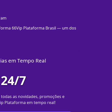
gram
aforma 66Vip Plataforma Brasil — um dos
cias em Tempo Real
24/7
e todas as novidades, promoções e
ip Plataforma em tempo real!