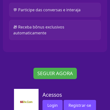
💬 Participe das conversas e interaja
🎁 Receba bônus exclusivos
automaticamente
SEGUIR AGORA
Acessos
Login
Registrar-se