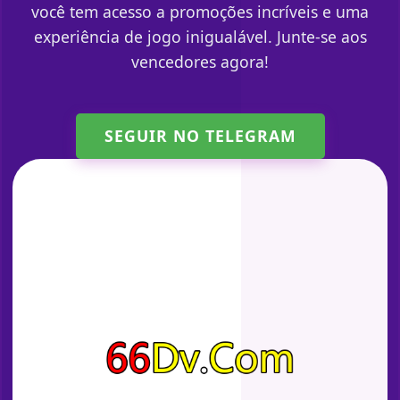
você tem acesso a promoções incríveis e uma
experiência de jogo inigualável. Junte-se aos
vencedores agora!
SEGUIR NO TELEGRAM