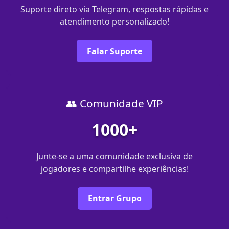
Suporte direto via Telegram, respostas rápidas e
atendimento personalizado!
Falar Suporte
👥 Comunidade VIP
1000+
Junte-se a uma comunidade exclusiva de
jogadores e compartilhe experiências!
Entrar Grupo