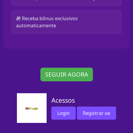
🎁 Receba bônus exclusivos
automaticamente
SEGUIR AGORA
Acessos
Login
Registrar-se