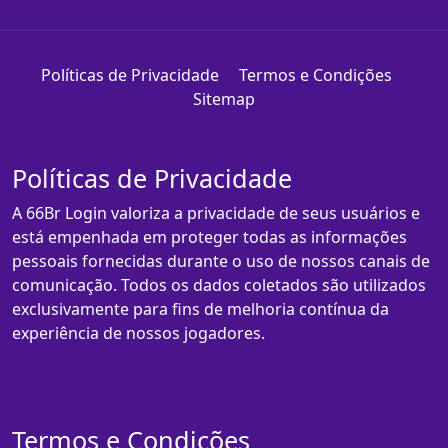
Políticas de Privacidade
Termos e Condições
Sitemap
Políticas de Privacidade
A 66Br Login valoriza a privacidade de seus usuários e
está empenhada em proteger todas as informações
pessoais fornecidas durante o uso de nossos canais de
comunicação. Todos os dados coletados são utilizados
exclusivamente para fins de melhoria contínua da
experiência de nossos jogadores.
Termos e Condições