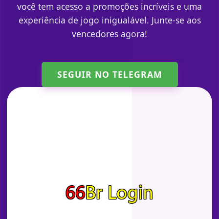
você tem acesso a promoções incríveis e uma
experiência de jogo inigualável. Junte-se aos
vencedores agora!
SEGUIR NO TELEGRAM