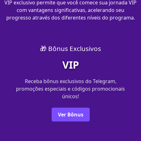
VIP exclusivo permite que você comece sua jornada VIP
com vantagens significativas, acelerando seu
progresso através dos diferentes níveis do programa.
🎁 Bônus Exclusivos
VIP
Receba bônus exclusivos do Telegram,
promoções especiais e códigos promocionais
únicos!
Ver Bônus