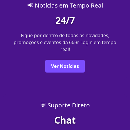
📢 Notícias em Tempo Real
24/7
Fique por dentro de todas as novidades,
promoções e eventos da 66Br Login em tempo
real!
Ver Notícias
💬 Suporte Direto
Chat