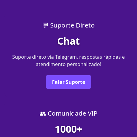
💬 Suporte Direto
Chat
Suporte direto via Telegram, respostas rápidas e
atendimento personalizado!
Falar Suporte
👥 Comunidade VIP
1000+