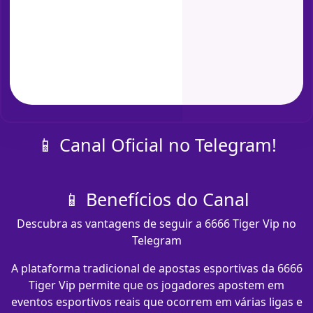
📱 Canal Oficial no Telegram!
📱 Benefícios do Canal
Descubra as vantagens de seguir a 6666 Tiger Vip no
Telegram
A plataforma tradicional de apostas esportivas da 6666
Tiger Vip permite que os jogadores apostem em
eventos esportivos reais que ocorrem em várias ligas e