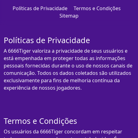
Políticas de Privacidade
Termos e Condições
Sitemap
Políticas de Privacidade
A 6666Tiger valoriza a privacidade de seus usuários e
está empenhada em proteger todas as informações
pessoais fornecidas durante o uso de nossos canais de
comunicação. Todos os dados coletados são utilizados
exclusivamente para fins de melhoria contínua da
experiência de nossos jogadores.
Termos e Condições
Os usuários da 6666Tiger concordam em respeitar