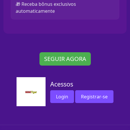
🎁 Receba bônus exclusivos
automaticamente
SEGUIR AGORA
Acessos
Login
Registrar-se