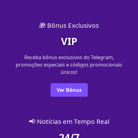
🎁 Bônus Exclusivos
VIP
Receba bônus exclusivos do Telegram,
promoções especiais e códigos promocionais
únicos!
Ver Bônus
📢 Notícias em Tempo Real
24/7