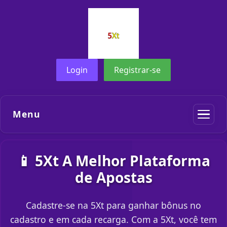
Login
Registrar-se
Menu
📱 5Xt A Melhor Plataforma
de Apostas
Cadastre-se na 5Xt para ganhar bônus no
cadastro e em cada recarga. Com a 5Xt, você tem