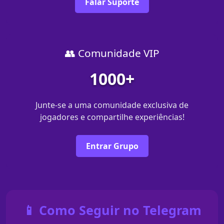
Falar Suporte
👥 Comunidade VIP
1000+
Junte-se a uma comunidade exclusiva de
jogadores e compartilhe experiências!
Entrar Grupo
📱 Como Seguir no Telegram