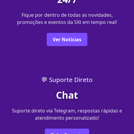
Fique por dentro de todas as novidades,
promoções e eventos da 5Xt em tempo real!
Ver Notícias
💬 Suporte Direto
Chat
Suporte direto via Telegram, respostas rápidas e
atendimento personalizado!