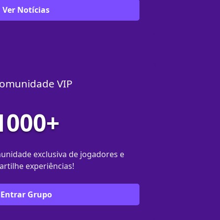
Ver Notícias
Comunidade VIP
1000+
unidade exclusiva de jogadores e
rtilhe experiências!
Entrar Grupo