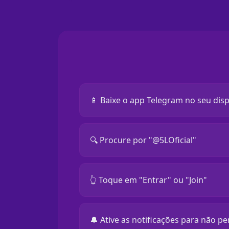
📱 Baixe o app Telegram no seu disp
🔍 Procure por "@5LOficial"
👆 Toque em "Entrar" ou "Join"
🔔 Ative as notificações para não p