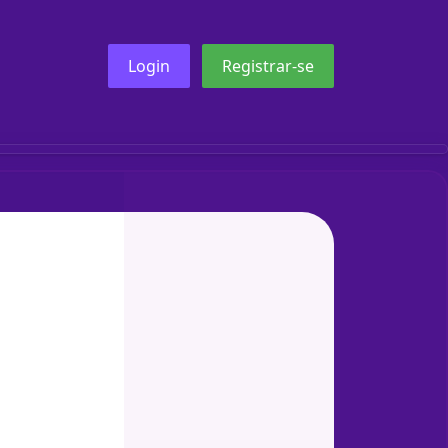
Login
Registrar-se