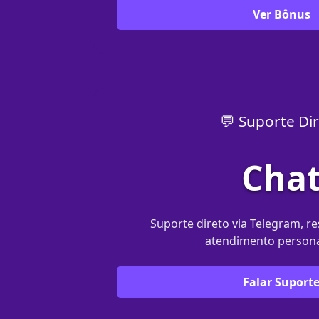
Ver Bônus
💬 Suporte Di
Cha
Suporte direto via Telegram, r
atendimento persona
Falar Suport