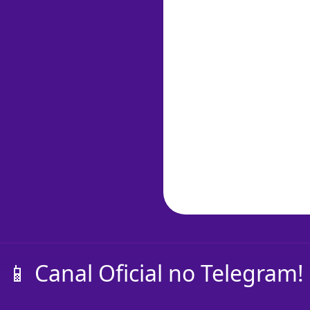
📱 Canal Oficial no Telegram!