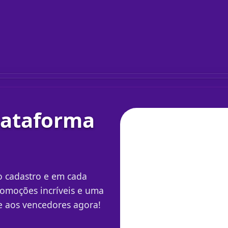
lataforma
o cadastro e em cada
romoções incríveis e uma
se aos vencedores agora!