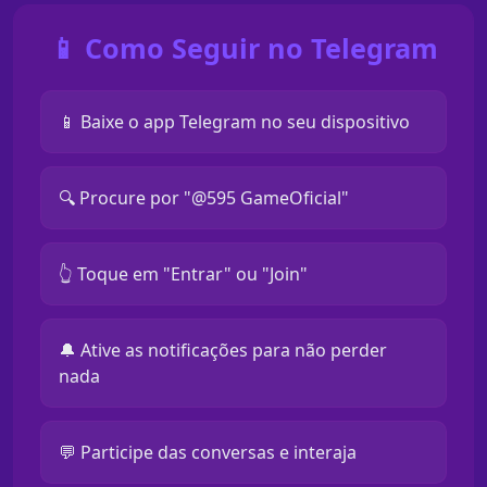
📱 Como Seguir no Telegram
📱 Baixe o app Telegram no seu dispositivo
🔍 Procure por "@595 GameOficial"
👆 Toque em "Entrar" ou "Join"
🔔 Ative as notificações para não perder
nada
💬 Participe das conversas e interaja