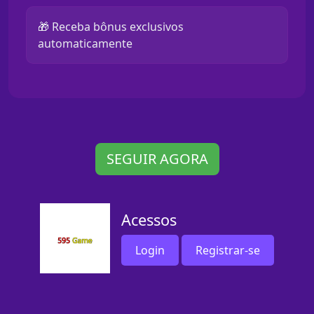
🎁 Receba bônus exclusivos
automaticamente
SEGUIR AGORA
Acessos
Login
Registrar-se