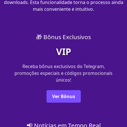
downloads. Esta funcionalidade torna o processo ainda
mais conveniente e intuitivo.
🎁 Bônus Exclusivos
VIP
Receba bônus exclusivos do Telegram,
promoções especiais e códigos promocionais
únicos!
Ver Bônus
📢 Notícias em Tempo Real