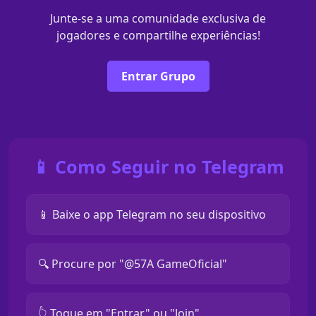
Junte-se a uma comunidade exclusiva de
jogadores e compartilhe experiências!
Entrar Grupo
📱 Como Seguir no Telegram
📱 Baixe o app Telegram no seu dispositivo
🔍 Procure por "@57A GameOficial"
👆 Toque em "Entrar" ou "Join"