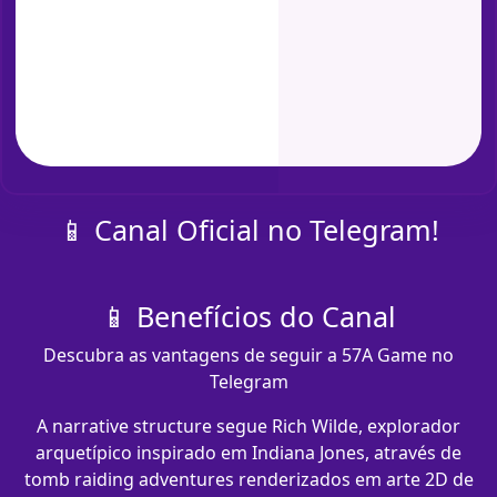
📱 Canal Oficial no Telegram!
📱 Benefícios do Canal
Descubra as vantagens de seguir a 57A Game no
Telegram
A narrative structure segue Rich Wilde, explorador
arquetípico inspirado em Indiana Jones, através de
tomb raiding adventures renderizados em arte 2D de