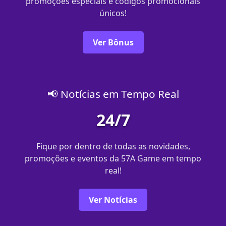
promoções especiais e códigos promocionais
únicos!
Ver Bônus
📢 Notícias em Tempo Real
24/7
Fique por dentro de todas as novidades,
promoções e eventos da 57A Game em tempo
real!
Ver Notícias