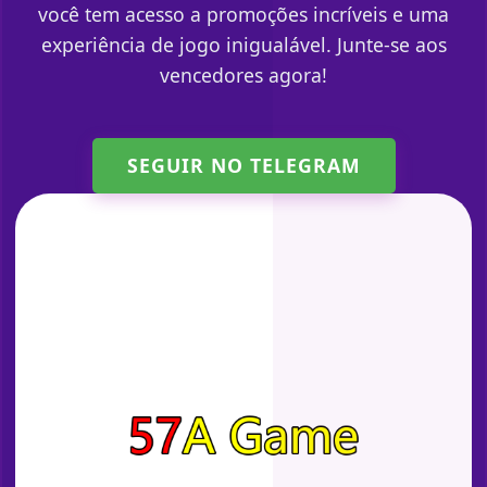
você tem acesso a promoções incríveis e uma
experiência de jogo inigualável. Junte-se aos
vencedores agora!
SEGUIR NO TELEGRAM