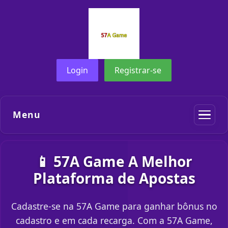
Login
Registrar-se
Menu
📱 57A Game A Melhor
Plataforma de Apostas
Cadastre-se na 57A Game para ganhar bônus no
cadastro e em cada recarga. Com a 57A Game,