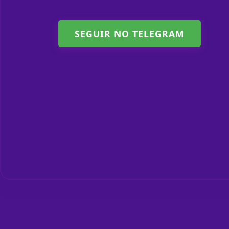
SEGUIR NO TELEGRAM