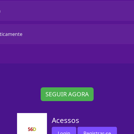
a
aticamente
SEGUIR AGORA
Acessos
Login
Registrar-se