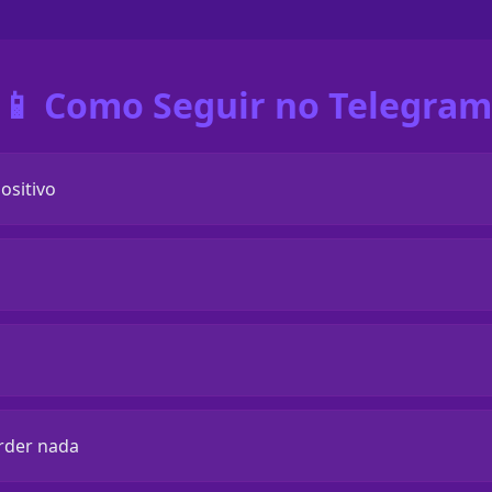
📱 Como Seguir no Telegram
ositivo
erder nada