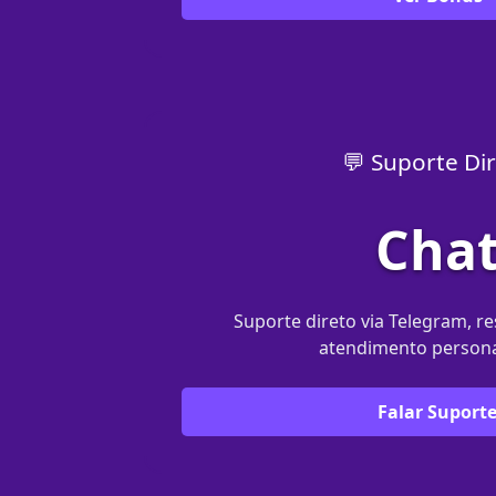
💬 Suporte Di
Cha
Suporte direto via Telegram, r
atendimento persona
Falar Suport