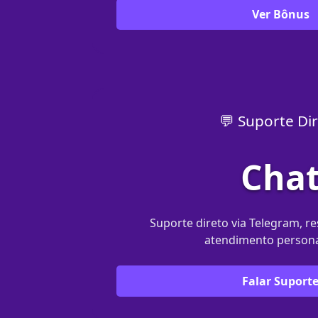
Ver Bônus
💬 Suporte Di
Cha
Suporte direto via Telegram, r
atendimento persona
Falar Suport