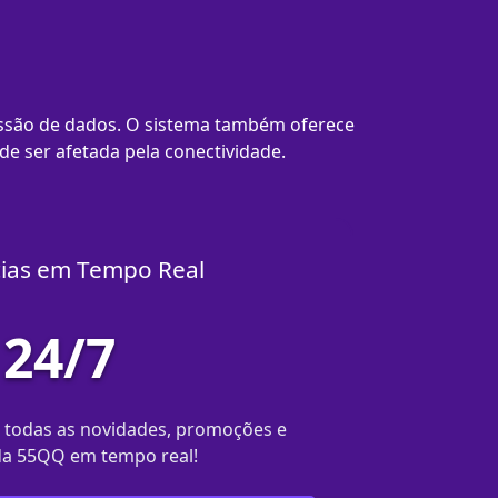
pressão de dados. O sistema também oferece
e ser afetada pela conectividade.
cias em Tempo Real
24/7
e todas as novidades, promoções e
da 55QQ em tempo real!