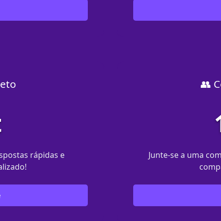
reto
👥 
t
espostas rápidas e
Junte-se a uma com
lizado!
compa
e