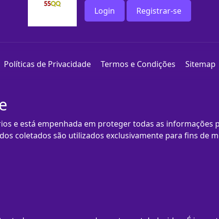
Login
Registrar-se
Políticas de Privacidade
Termos e Condições
Sitemap
de
ários e está empenhada em proteger todas as informações p
os coletados são utilizados exclusivamente para fins de m