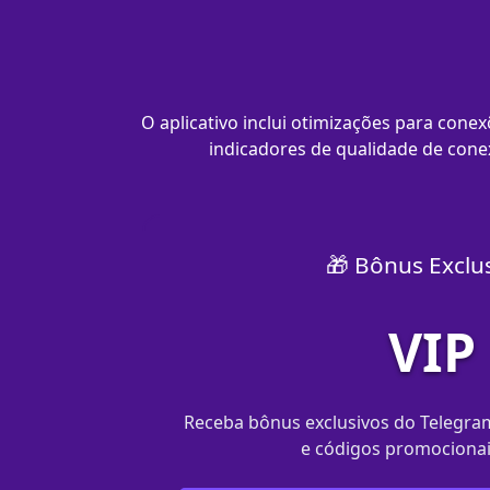
O aplicativo inclui otimizações para cone
indicadores de qualidade de cone
🎁 Bônus Exclu
VIP
Receba bônus exclusivos do Telegra
e códigos promocionai