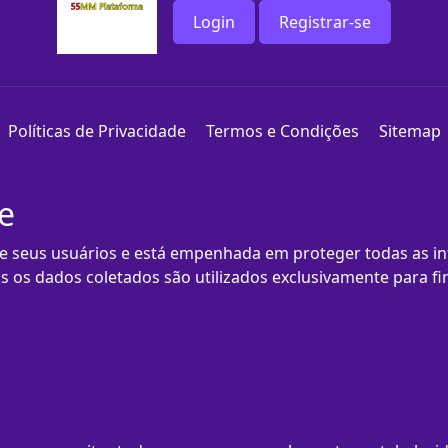
Login
Registrar-se
Políticas de Privacidade
Termos e Condições
Sitemap
de
de seus usuários e está empenhada em proteger todas as i
 os dados coletados são utilizados exclusivamente para fi