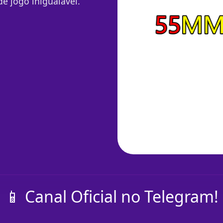
e jogo inigualável.
📱 Canal Oficial no Telegram!