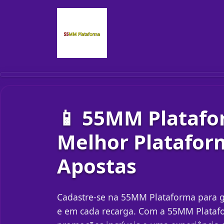
📱 55MM Platafo
Melhor Platafor
Apostas
Cadastre-se na 55MM Plataforma para 
e em cada recarga. Com a 55MM Platafo