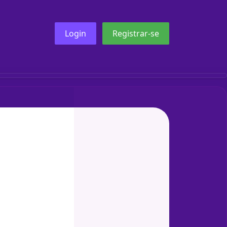
Login
Registrar-se