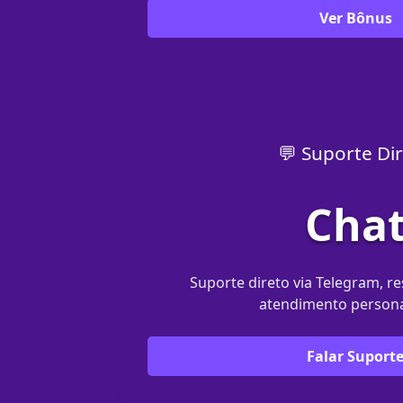
Ver Bônus
💬 Suporte Di
Cha
Suporte direto via Telegram, r
atendimento persona
Falar Suport