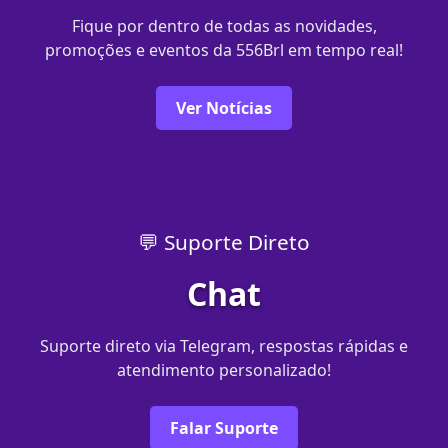
Fique por dentro de todas as novidades,
promoções e eventos da 556Brl em tempo real!
Ver Notícias
💬 Suporte Direto
Chat
Suporte direto via Telegram, respostas rápidas e
atendimento personalizado!
Falar Suporte