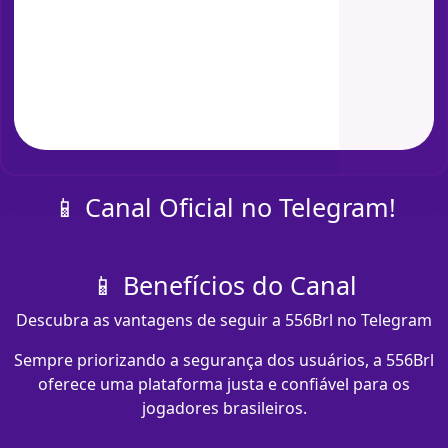
📱 Canal Oficial no Telegram!
📱 Benefícios do Canal
Descubra as vantagens de seguir a 556Brl no Telegram
Sempre priorizando a segurança dos usuários, a 556Brl
oferece uma plataforma justa e confiável para os
jogadores brasileiros.