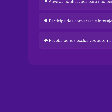
🔔 Ative as notificações para não p
💬 Participe das conversas e interaj
🎁 Receba bônus exclusivos autom