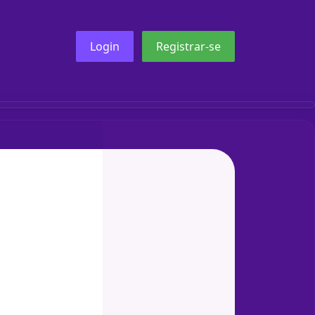
Login
Registrar-se