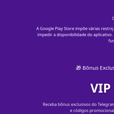
A Google Play Store impõe várias restri
impedir a disponibilidade do aplicativo
fu
🎁 Bônus Exclu
VIP
Receba bônus exclusivos do Telegra
e códigos promocionai