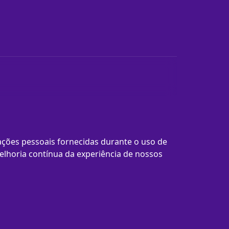
ações pessoais fornecidas durante o uso de
elhoria contínua da experiência de nossos