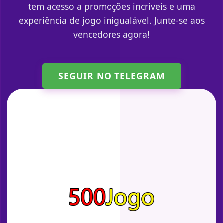
tem acesso a promoções incríveis e uma
experiência de jogo inigualável. Junte-se aos
vencedores agora!
SEGUIR NO TELEGRAM