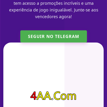
tem acesso a promoções incríveis e uma
experiência de jogo inigualável. Junte-se aos
vencedores agora!
SEGUIR NO TELEGRAM