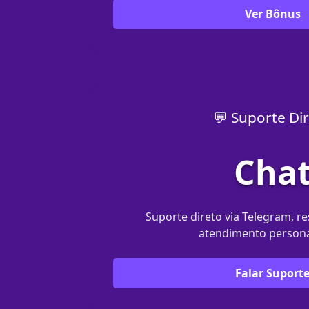
Ver Bônus
💬 Suporte Di
Cha
Suporte direto via Telegram, r
atendimento persona
Falar Suport