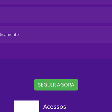
a
aticamente
SEGUIR AGORA
Acessos