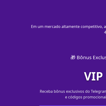
Em um mercado altamente competitivo, a 
4
🎁 Bônus Exclu
VIP
Receba bônus exclusivos do Telegra
e códigos promocionai