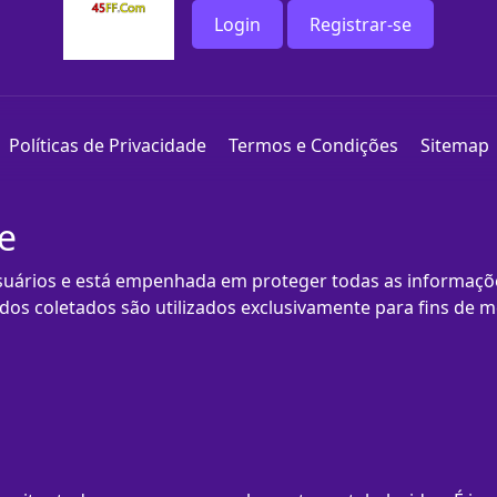
Login
Registrar-se
Políticas de Privacidade
Termos e Condições
Sitemap
de
usuários e está empenhada em proteger todas as informaçõ
os coletados são utilizados exclusivamente para fins de m