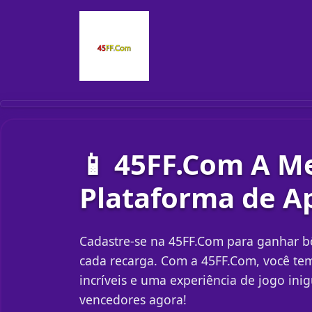
📱 45FF.Com A M
Plataforma de A
Cadastre-se na 45FF.Com para ganhar b
cada recarga. Com a 45FF.Com, você te
incríveis e uma experiência de jogo inig
vencedores agora!