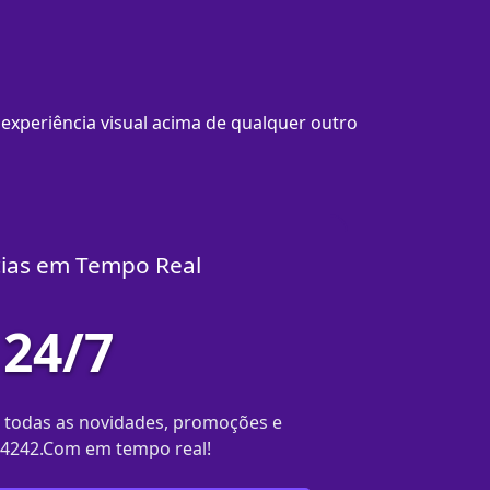
 experiência visual acima de qualquer outro
cias em Tempo Real
24/7
e todas as novidades, promoções e
 4242.Com em tempo real!