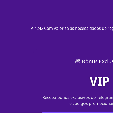
A 4242.Com valoriza as necessidades de reg
🎁 Bônus Exclu
VIP
Receba bônus exclusivos do Telegra
e códigos promocionai