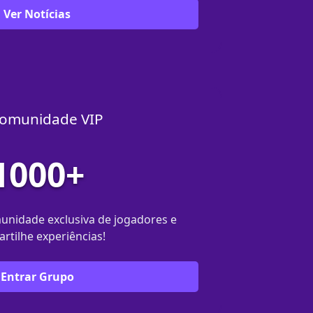
Ver Notícias
Comunidade VIP
1000+
unidade exclusiva de jogadores e
rtilhe experiências!
Entrar Grupo