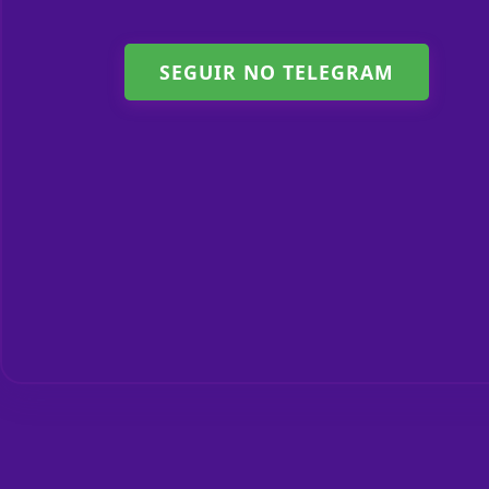
SEGUIR NO TELEGRAM