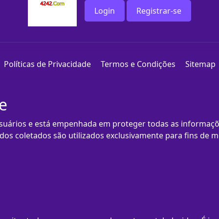
Login
Registrar-se
Políticas de Privacidade
Termos e Condições
Sitemap
de
usuários e está empenhada em proteger todas as informaçõ
os coletados são utilizados exclusivamente para fins de m