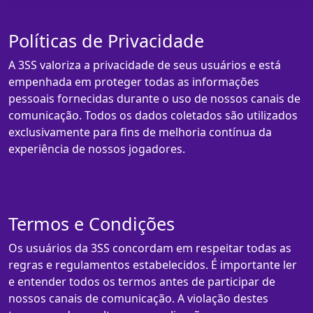
Políticas de Privacidade
A 3SS valoriza a privacidade de seus usuários e está
empenhada em proteger todas as informações
pessoais fornecidas durante o uso de nossos canais de
comunicação. Todos os dados coletados são utilizados
exclusivamente para fins de melhoria contínua da
experiência de nossos jogadores.
Termos e Condições
Os usuários da 3SS concordam em respeitar todas as
regras e regulamentos estabelecidos. É importante ler
e entender todos os termos antes de participar de
nossos canais de comunicação. A violação destes