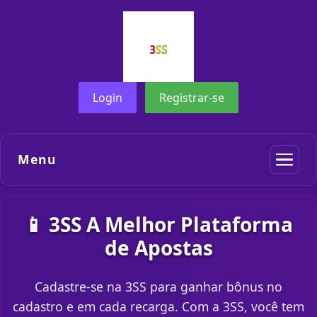
Login
Registrar-se
Menu
📱 3SS A Melhor Plataforma
de Apostas
Cadastre-se na 3SS para ganhar bônus no
cadastro e em cada recarga. Com a 3SS, você tem