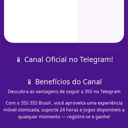
📱 Canal Oficial no Telegram!
📱 Benefícios do Canal
Descubra as vantagens de seguir a 3SS no Telegram
Com o 3SS 3SS Brasil , você aproveita uma experiência
móvel otimizada, suporte 24 horas e jogos disponíveis a
qualquer momento — registre-se e ganhe!