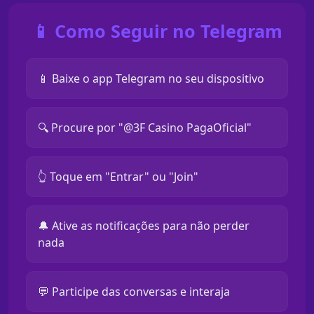
📱 Como Seguir no Telegram
📱 Baixe o app Telegram no seu dispositivo
🔍 Procure por "@3F Casino PagaOficial"
👆 Toque em "Entrar" ou "Join"
🔔 Ative as notificações para não perder
nada
💬 Participe das conversas e interaja