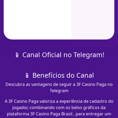
📱 Canal Oficial no Telegram!
📱 Benefícios do Canal
Descubra as vantagens de seguir a 3F Casino Paga no
Telegram
A 3F Casino Paga valoriza a experiência de cadastro do
jogador, combinando com os belos gráficos da
plataforma 3F Casino Paga Brasil , para entregar um