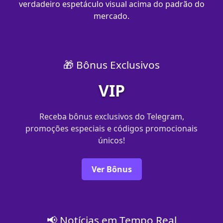
verdadeiro espetáculo visual acima do padrão do
mercado.
🎁 Bônus Exclusivos
VIP
Receba bônus exclusivos do Telegram,
promoções especiais e códigos promocionais
únicos!
Ver Bônus
📢 Notícias em Tempo Real