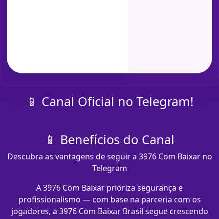
📱 Canal Oficial no Telegram!
📱 Benefícios do Canal
Descubra as vantagens de seguir a 3976 Com Baixar no
Telegram
A 3976 Com Baixar prioriza segurança e
profissionalismo — com base na parceria com os
jogadores, a 3976 Com Baixar Brasil segue crescendo