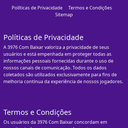
Políticas de Privacidade
Termos e Condições
Sitemap
Políticas de Privacidade
A 3976 Com Baixar valoriza a privacidade de seus
usuários e está empenhada em proteger todas as
informações pessoais fornecidas durante o uso de
nossos canais de comunicação. Todos os dados
coletados são utilizados exclusivamente para fins de
melhoria contínua da experiência de nossos jogadores.
Termos e Condições
Os usuários da 3976 Com Baixar concordam em