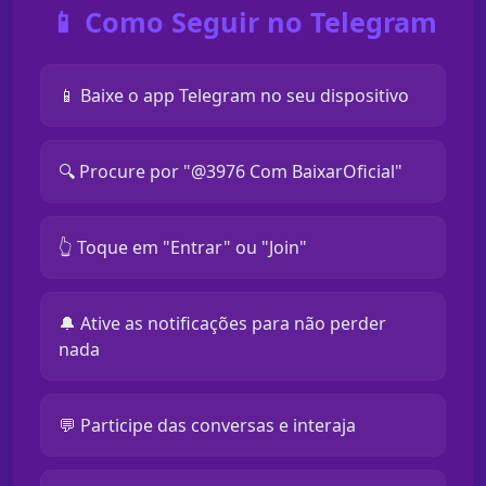
📱 Como Seguir no Telegram
📱 Baixe o app Telegram no seu dispositivo
🔍 Procure por "@3976 Com BaixarOficial"
👆 Toque em "Entrar" ou "Join"
🔔 Ative as notificações para não perder
nada
💬 Participe das conversas e interaja