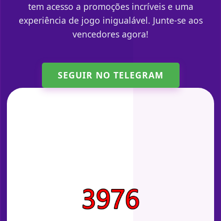
tem acesso a promoções incríveis e uma
experiência de jogo inigualável. Junte-se aos
vencedores agora!
SEGUIR NO TELEGRAM