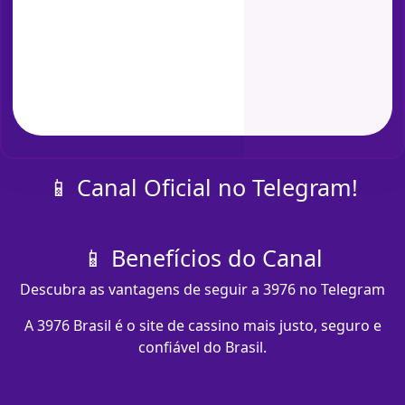
📱 Canal Oficial no Telegram!
📱 Benefícios do Canal
Descubra as vantagens de seguir a 3976 no Telegram
A 3976 Brasil é o site de cassino mais justo, seguro e
confiável do Brasil.