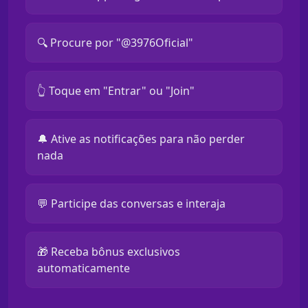
🔍 Procure por "@3976Oficial"
👆 Toque em "Entrar" ou "Join"
🔔 Ative as notificações para não perder
nada
💬 Participe das conversas e interaja
🎁 Receba bônus exclusivos
automaticamente