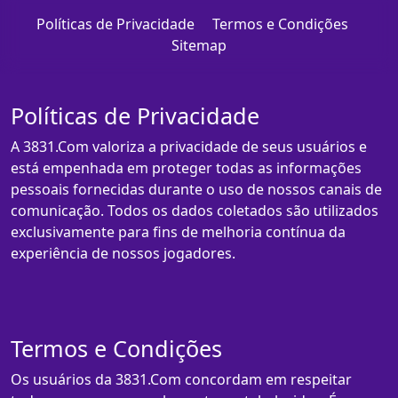
Políticas de Privacidade
Termos e Condições
Sitemap
Políticas de Privacidade
A 3831.Com valoriza a privacidade de seus usuários e
está empenhada em proteger todas as informações
pessoais fornecidas durante o uso de nossos canais de
comunicação. Todos os dados coletados são utilizados
exclusivamente para fins de melhoria contínua da
experiência de nossos jogadores.
Termos e Condições
Os usuários da 3831.Com concordam em respeitar