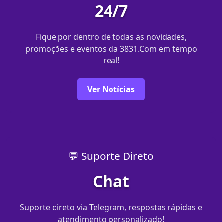
24/7
Fique por dentro de todas as novidades,
promoções e eventos da 3831.Com em tempo
real!
Ver Notícias
💬 Suporte Direto
Chat
Suporte direto via Telegram, respostas rápidas e
atendimento personalizado!