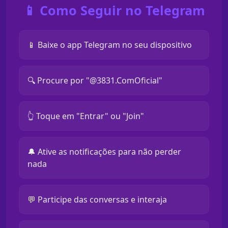
📱 Como Seguir no Telegram
📱 Baixe o app Telegram no seu dispositivo
🔍 Procure por "@3831.ComOficial"
👆 Toque em "Entrar" ou "Join"
🔔 Ative as notificações para não perder
nada
💬 Participe das conversas e interaja