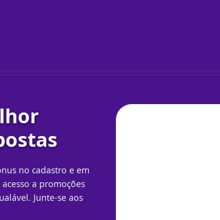
lhor
postas
ônus no cadastro e em
m acesso a promoções
ualável. Junte-se aos