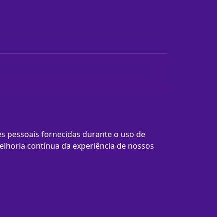
s pessoais fornecidas durante o uso de
elhoria contínua da experiência de nossos