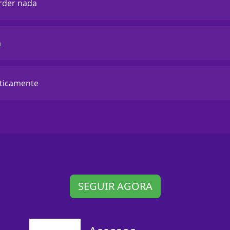
erder nada
a
aticamente
SEGUIR AGORA