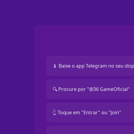
📱 Baixe o app Telegram no seu disp
🔍 Procure por "@36 GameOficial"
👆 Toque em "Entrar" ou "Join"