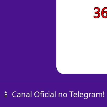
📱 Canal Oficial no Telegram!