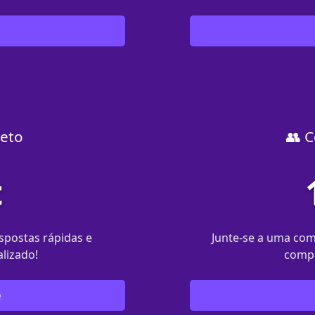
reto
👥 
t
espostas rápidas e
Junte-se a uma com
lizado!
compa
e