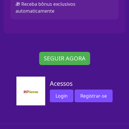
🎁 Receba bônus exclusivos
automaticamente
SEGUIR AGORA
Acessos
Login
Registrar-se