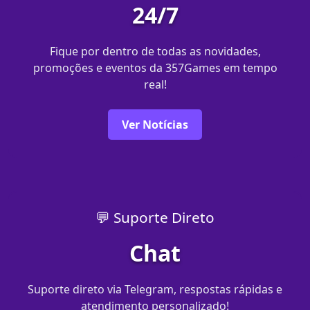
24/7
Fique por dentro de todas as novidades,
promoções e eventos da 357Games em tempo
real!
Ver Notícias
💬 Suporte Direto
Chat
Suporte direto via Telegram, respostas rápidas e
atendimento personalizado!