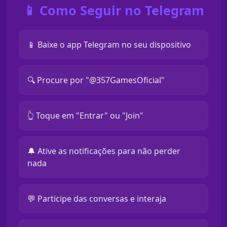
📱 Como Seguir no Telegram
📱 Baixe o app Telegram no seu dispositivo
🔍 Procure por "@357GamesOficial"
👆 Toque em "Entrar" ou "Join"
🔔 Ative as notificações para não perder
nada
💬 Participe das conversas e interaja