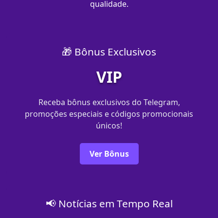
qualidade.
🎁 Bônus Exclusivos
VIP
Receba bônus exclusivos do Telegram,
promoções especiais e códigos promocionais
únicos!
Ver Bônus
📢 Notícias em Tempo Real