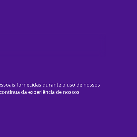
essoais fornecidas durante o uso de nossos
 contínua da experiência de nossos