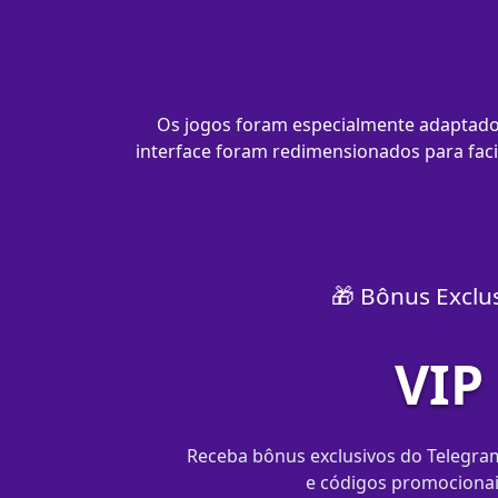
Os jogos foram especialmente adaptados 
interface foram redimensionados para faci
🎁 Bônus Exclu
VIP
Receba bônus exclusivos do Telegra
e códigos promocionai