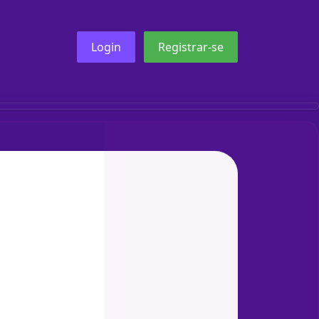
Login
Registrar-se