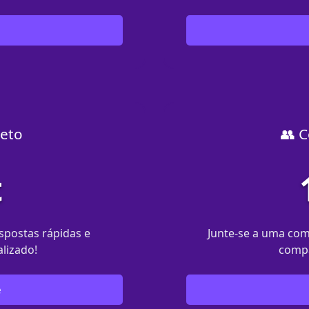
reto
👥 
t
espostas rápidas e
Junte-se a uma com
lizado!
compa
e