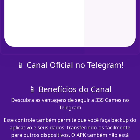
📱 Canal Oficial no Telegram!
📱 Benefícios do Canal
Descubra as vantagens de seguir a 33S Games no
Telegram
Este controle também permite que você faça backup do
aplicativo e seus dados, transferindo-os facilmente
para outros dispositivos. O APK também não está