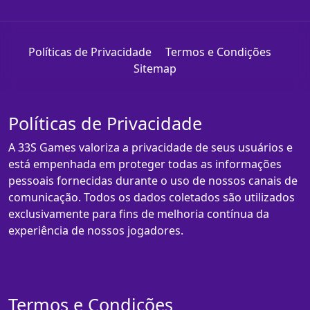
Políticas de Privacidade
Termos e Condições
Sitemap
Políticas de Privacidade
A 33S Games valoriza a privacidade de seus usuários e
está empenhada em proteger todas as informações
pessoais fornecidas durante o uso de nossos canais de
comunicação. Todos os dados coletados são utilizados
exclusivamente para fins de melhoria contínua da
experiência de nossos jogadores.
Termos e Condições