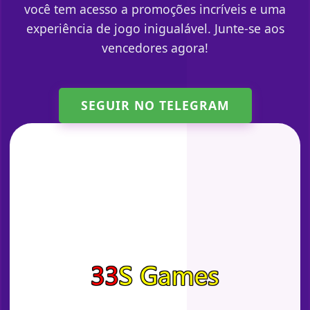
você tem acesso a promoções incríveis e uma
experiência de jogo inigualável. Junte-se aos
vencedores agora!
SEGUIR NO TELEGRAM