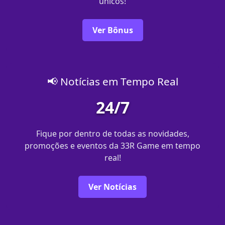
únicos!
Ver Bônus
📢 Notícias em Tempo Real
24/7
Fique por dentro de todas as novidades,
promoções e eventos da 33R Game em tempo
real!
Ver Notícias