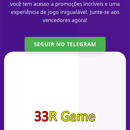
você tem acesso a promoções incríveis e uma
experiência de jogo inigualável. Junte-se aos
vencedores agora!
SEGUIR NO TELEGRAM