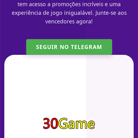
tem acesso a promoções incríveis e uma
experiência de jogo inigualável. Junte-se aos
vencedores agora!
SEGUIR NO TELEGRAM