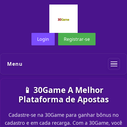
Login
Registrar-se
Menu
📱 30Game A Melhor
Plataforma de Apostas
Cadastre-se na 30Game para ganhar bônus no
cadastro e em cada recarga. Com a 30Game, você