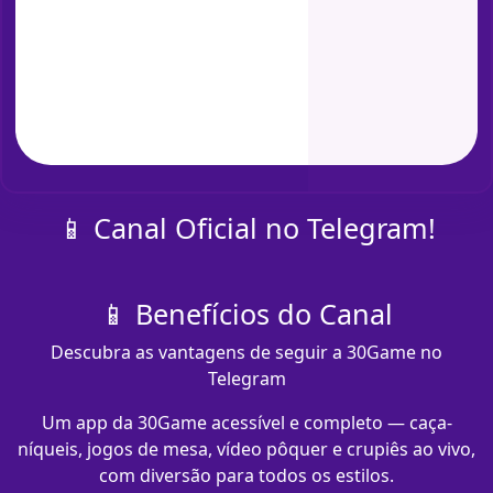
📱 Canal Oficial no Telegram!
📱 Benefícios do Canal
Descubra as vantagens de seguir a 30Game no
Telegram
Um app da 30Game acessível e completo — caça-
níqueis, jogos de mesa, vídeo pôquer e crupiês ao vivo,
com diversão para todos os estilos.