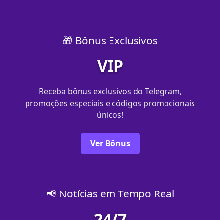
🎁 Bônus Exclusivos
VIP
Receba bônus exclusivos do Telegram,
promoções especiais e códigos promocionais
únicos!
Ver Bônus
📢 Notícias em Tempo Real
24/7