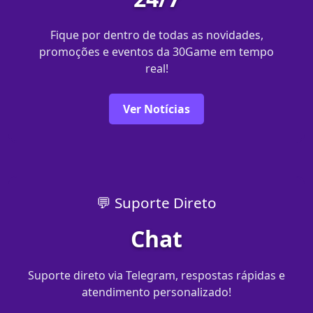
Fique por dentro de todas as novidades,
promoções e eventos da 30Game em tempo
real!
Ver Notícias
💬 Suporte Direto
Chat
Suporte direto via Telegram, respostas rápidas e
atendimento personalizado!