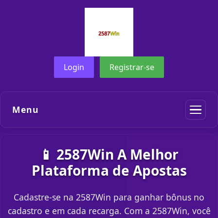
Login
Registrar-se
Menu
📱 2587Win A Melhor
Plataforma de Apostas
Cadastre-se na 2587Win para ganhar bônus no
cadastro e em cada recarga. Com a 2587Win, você