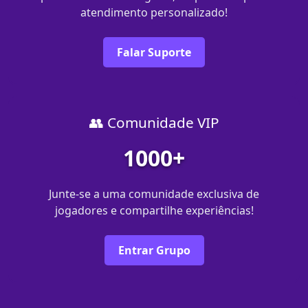
atendimento personalizado!
Falar Suporte
👥 Comunidade VIP
1000+
Junte-se a uma comunidade exclusiva de
jogadores e compartilhe experiências!
Entrar Grupo