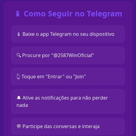
📱 Como Seguir no Telegram
📱 Baixe o app Telegram no seu dispositivo
🔍 Procure por "@2587WinOficial"
👆 Toque em "Entrar" ou "Join"
🔔 Ative as notificações para não perder
nada
💬 Participe das conversas e interaja