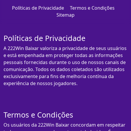
Políticas de Privacidade
Termos e Condições
Sitemap
Políticas de Privacidade
A 222Win Baixar valoriza a privacidade de seus usuários
e está empenhada em proteger todas as informações
pessoais fornecidas durante o uso de nossos canais de
comunicação. Todos os dados coletados são utilizados
exclusivamente para fins de melhoria contínua da
experiência de nossos jogadores.
Termos e Condições
Os usuários da 222Win Baixar concordam em respeitar