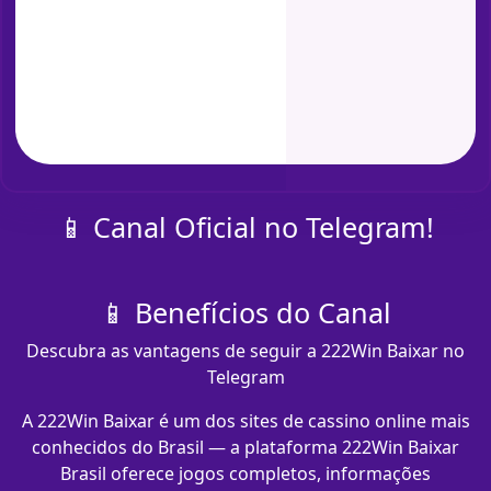
📱 Canal Oficial no Telegram!
📱 Benefícios do Canal
Descubra as vantagens de seguir a 222Win Baixar no
Telegram
A 222Win Baixar é um dos sites de cassino online mais
conhecidos do Brasil — a plataforma 222Win Baixar
Brasil oferece jogos completos, informações