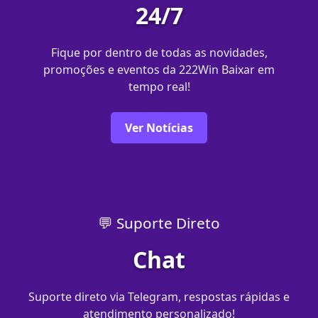
24/7
Fique por dentro de todas as novidades,
promoções e eventos da 222Win Baixar em
tempo real!
Ver Notícias
💬 Suporte Direto
Chat
Suporte direto via Telegram, respostas rápidas e
atendimento personalizado!