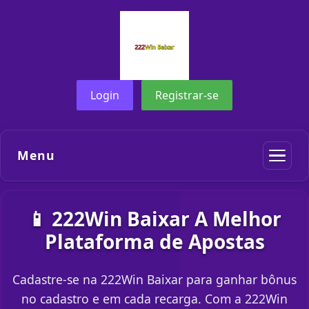
Login
Registrar-se
Menu
📱 222Win Baixar A Melhor
Plataforma de Apostas
Cadastre-se na 222Win Baixar para ganhar bônus
no cadastro e em cada recarga. Com a 222Win